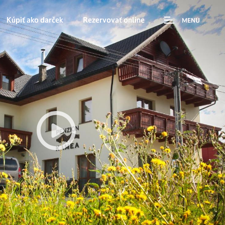
Kúpiť ako darček
Rezervovať online
MENU