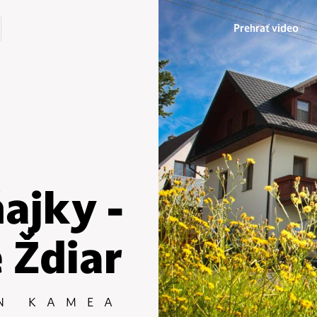
Prehrať video
ajky -
 Ždiar
N KAMEA