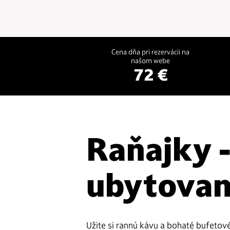
Cena dňa pri rezervácii na
našom webe
72 €
Raňajky 
ubytovan
Užite si rannú kávu a bohaté bufetov