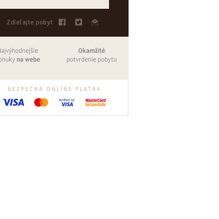
Zdieľajte pobyt
Najvýhodnejšie
Okamžité
onuky
na webe
potvrdenie pobytu
BEZPEČNÁ ONLINE PLATBA