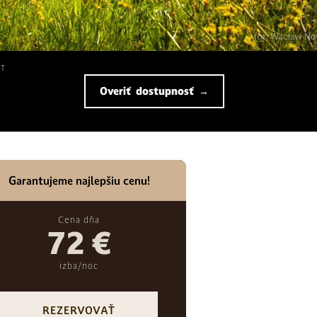
UT
Overiť dostupnosť →
Garantujeme najlepšiu cenu!
Cena dňa
72 €
izba/noc
REZERVOVAŤ