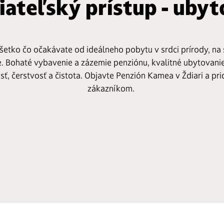
iateľský prístup - ubyt
etko čo očakávate od ideálneho pobytu v srdci prírody, na
e. Bohaté vybavenie a zázemie penziónu, kvalitné ubytovanie
osť, čerstvosť a čistota. Objavte Penzión Kamea v Ždiari a p
zákazníkom.
Bohaté raňajky
Tep