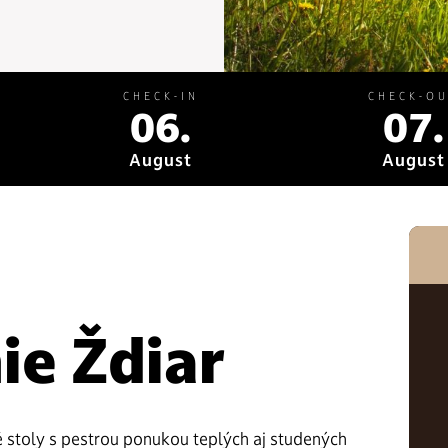
CHECK-IN
CHECK-O
06.
07.
August
August
-
ie Ždiar
é stoly s pestrou ponukou teplých aj studených