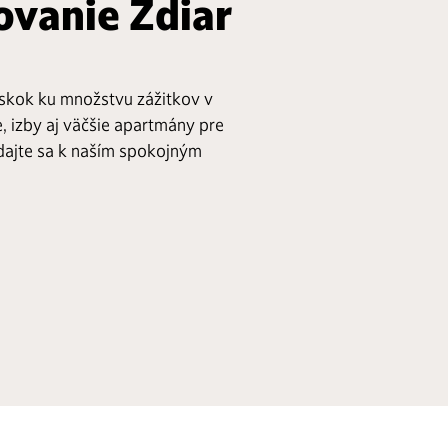
ovanie Ždiar
 skok ku množstvu zážitkov v
, izby aj väčšie apartmány pre
ridajte sa k naším spokojným
lo domova
Detská herňa s PS