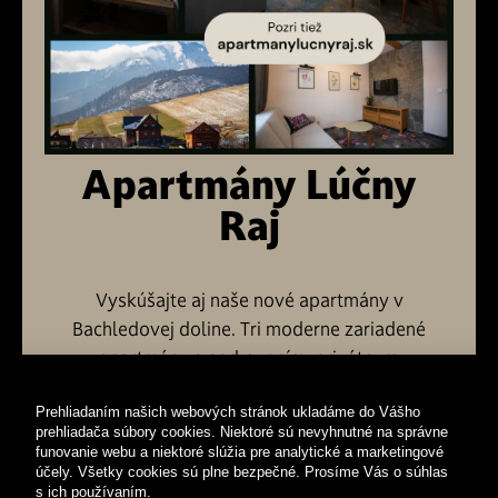
Apartmány Lúčny
Raj
Vyskúšajte aj naše nové apartmány v
Bachledovej doline. Tri moderne zariadené
apartmány s parkovaním, privátnym
wellness a spoločenskou miestnosťou. Od
Penziónu Kamea Ždiar vzdialené iba 5 min.
Prehliadaním našich webových stránok ukladáme do Vášho
prehliadača súbory cookies. Niektoré sú nevyhnutné na správne
cesty.
funovanie webu a niektoré slúžia pre analytické a marketingové
účely. Všetky cookies sú plne bezpečné. Prosíme Vás o súhlas
s ich používaním.
Viac info