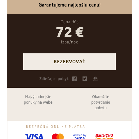
Garantujeme najlepšiu cenu!
Cena dňa
72 €
izba/noc
REZERVOVAŤ
Zdieľajte pobyt
Najvýhodnejšie
Okamžité
ponuky
na webe
potvrdenie
pobytu
BEZPEČNÁ ONLINE PLATBA