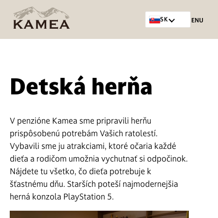
SK
MENU
Detská herňa
V penzióne Kamea sme pripravili herňu
prispôsobenú potrebám Vašich ratolestí.
Vybavili sme ju atrakciami, ktoré očaria každé
dieťa a rodičom umožnia vychutnať si odpočinok.
Nájdete tu všetko, čo dieťa potrebuje k
šťastnému dňu. Starších poteší najmodernejšia
herná konzola PlayStation 5.