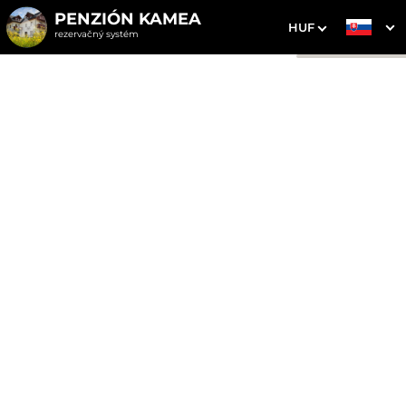
PENZIÓN KAMEA
HUF
rezervačný systém
1. Výber pobytu
2. Doplnkové služby
3. Vaše údaje
Izba s manželskou
posteľou
Dátum príchodu
Dátum odchodu
Prosím vyberte
Prosím vyberte