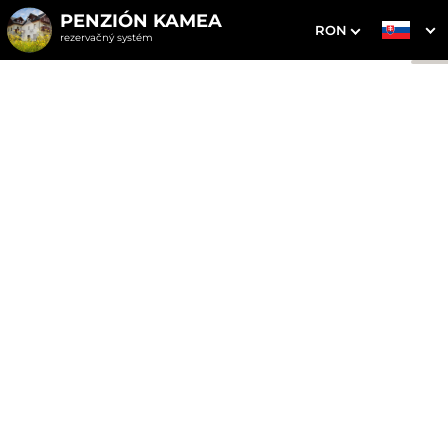
PENZIÓN KAMEA
RON
rezervačný systém
1. Výber pobytu
2. Doplnkové služby
3. Vaše údaje
Apartmán
Dátum príchodu
Dátum odchodu
Prosím vyberte
Prosím vyberte